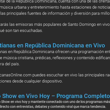
al de la República Dominicana, cuenta con una de las oferta
sica urbana y entretenimiento hasta estaciones de noticias,
las principales fuentes de información y diversión para mill
rarás las emisoras más populares de Santo Domingo en vivo, 
qué son tan escuchadas.
tianas en República Dominicana en Vivo
anas en República Dominicana ofrecen una programación enfoc
 de música cristiana, prédicas, reflexiones y contenido edifi
ra del país.
nasOnline.com puedes escuchar en vivo las principales ra
pciones desde cualquier dispositivo.
o Show en Vivo Hoy – Programa Completo
io Show en vivo hoy y mantente conectado con uno de los programas más
irecto con entrevistas, debates y contenido viral que marca tendencia.