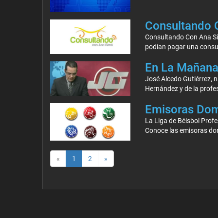
Consultando 
Consultando Con Ana Sim
podían pagar una consult
En La Mañana 
José Alcedo Gutiérrez, n
Hernández y de la profe
Emisoras Domi
La Liga de Béisbol Profe
Conoce las emisoras dom
«
1
2
»