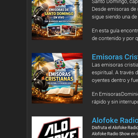
Santo Domingo, capit
Desde emisoras de mú
sigue siendo una de 
En esta guía encont
de contenido y por 
Emisoras Cris
Las emisoras cristi
espiritual. A través
oyentes dentro y fue
En EmisorasDominica
rápido y sin interru
Alofoke Radi
Disfruta el Alofoke Rad
Alofoke Radio Show en d