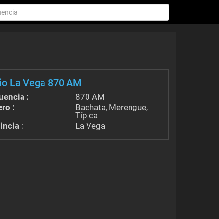
io La Vega 870 AM
uencia :
870 AM
ro :
Bachata, Merengue,
Típica
incia :
La Vega