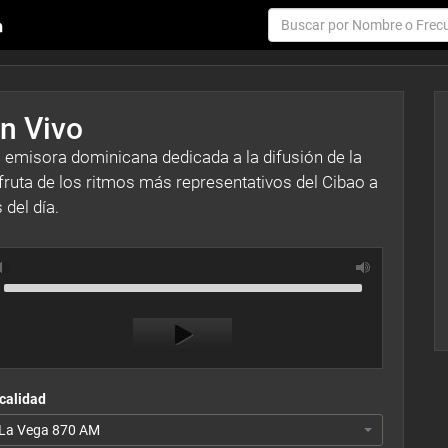
n Vivo
emisora dominicana dedicada a la difusión de la
sfruta de los ritmos más representativos del Cibao a
 del día.
Use
Audio
Up/Down
Player
Arrow
keys
to
increase
or
calidad
decrease
La Vega 870 AM
volume.