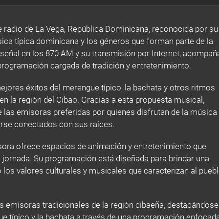
 radio de La Vega, República Dominicana, reconocida por su
a típica dominicana y los géneros que forman parte de la
su señal en los 870 AM y su transmisión por Internet, acompañ
programación cargada de tradición y entretenimiento.
ejores éxitos del merengue típico, la bachata y otros ritmos
n la región del Cibao. Gracias a esta propuesta musical,
 las emisoras preferidas por quienes disfrutan de la música
rse conectados con sus raíces.
sora ofrece espacios de animación y entretenimiento que
 jornada. Su programación está diseñada para brindar una
o los valores culturales y musicales que caracterizan al pueb
s emisoras tradicionales de la región cibaeña, destacándose
ue típico y la bachata a través de una programación enfocad