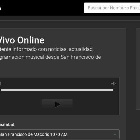
Vivo Online
ente informado con noticias, actualidad,
ogramación musical desde San Francisco de
Use
Audio
Up/Down
Player
Arrow
keys
to
increase
or
calidad
decrease
San Francisco de Macorís 1070 AM
volume.